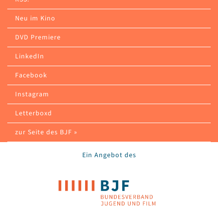
Neu im Kino
DVD Premiere
LinkedIn
Facebook
Instagram
Letterboxd
zur Seite des BJF »
Ein Angebot des