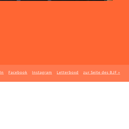
In
Facebook
Instagram
Letterboxd
zur Seite des BJF »