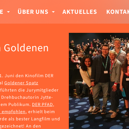
E
ÜBER UNS
AKTUELLES
KONTA
m Goldenen
1. Juni den Kinofilm DER
al
Goldener Spatz
führten die Jurymitglieder
 Drehbuchautorin Jytte-
 dem Publikum.
DER PFAD,
n empfohlen
, erhielt beim
rde als bester Langfilm und
sgezeichnet! An den