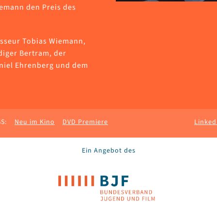
iemann den Preis des
gisseur Tobias Wiemann,
iger Bertram, der
niel Ehrenberg und dem
S:
Neu im Kino
DVD Premiere
Linked
Ein Angebot des