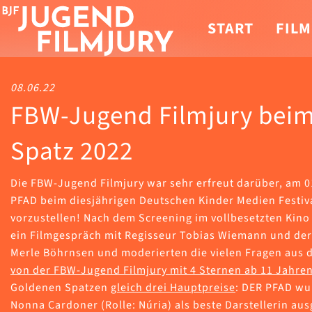
START
FILM
08.06.22
FBW-Jugend Filmjury bei
Spatz 2022
Die FBW-Jugend Filmjury war sehr erfreut darüber, am 0
PFAD beim diesjährigen Deutschen Kinder Medien Festiv
vorzustellen! Nach dem Screening im vollbesetzten Kino 
ein Filmgespräch mit Regisseur Tobias Wiemann und der
Merle Böhrnsen und moderierten die vielen Fragen aus
von der FBW-Jugend Filmjury mit 4 Sternen ab 11 Jahre
Goldenen Spatzen
gleich drei Hauptpreise
: DER PFAD wu
Nonna Cardoner (Rolle: Núria) als beste Darstellerin au