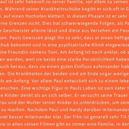
aul ist sehr liebevoll zu seiner Familie, vor allem zu seinen
. Während seiner Krankheitsschübe begibt er sich oft in 
B. auf einen Hochofen klettert. In diesen Phasen ist er sehr
ine Grenzen nicht. Dies hat schwerwiegende Folgen, als Pa
 Geschwister alleine lässt und diese aus Versehen ein Feue
en. Pauls Gewissen plagt ihn so sehr, dass er einen heftig
hub bekommt und in eine psychiatrische Klinik eingewiese
eine Freundin namens Toni. Am Anfang ist noch unklar, ob 
en werden, weil sie beide eine starke Persönlichkeit haben.
auch heraus, dass sie einen guten Einfluss aufeinander ha
en. Die Krankheiten der beiden sind am Ende sogar wenige
ls am Anfang. Vor allem Paul entwickelt sich zu einem leb
enschen. Eine wichtige Figur in Pauls Leben ist sein Vater 
e Kinder denkt als an sich selber. Er versucht seine Traue
rau und der Mutter seiner Kinder zu unterdrücken, um sei
ig zu machen. Nachdem Paul und Hardy darüber miteinander
iel besser miteinander klar. Der Film ist generell sehr Til
wie in allen seinen Filmen gibt es immer eine Familie, in de