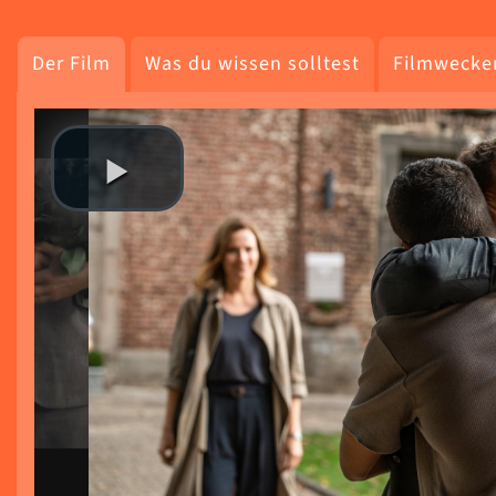
Der Film
Was du wissen solltest
Filmwecke