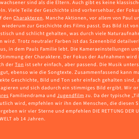
rwachsener sind als die Eltern. Auch gibt es keine klassisc
ln. Viele Teile der Geschichte sind vorhersehbar, der Fokus
uf den
Charakteren
. Manche Aktionen, vor allem von Paul u
 wiederum zur Geschichte des Films passt. Das Bild ist vo
stisch und schlicht gehalten, was durch viele Naturaufna
n wird. Trotz neutraler Farben ist das Szenenbild detailverl
us, in dem Pauls Familie lebt. Die Kameraeinstellungen un
e Stimmung der Charaktere. Der Fokus der Aufnahmen wird
ch der
Ton
ist sehr einfach, aber passend. Die Musik unters
gut, ebenso wie die Songtexte. Zusammenfassend kann m
ekte Geschichte, Bild und Ton sehr einfach gehalten sind, 
agieren und sich dadurch ein stimmiges Bild ergibt. Wir 
nres
Familiendrama und
Jugendfilm
zu. Da der typische „T
eutlich wird, empfehlen wir ihn den Menschen, die diesen S
ergeben wir vier Sterne und empfehlen DIE RETTUNG DER 
ELT ab 14 Jahren.