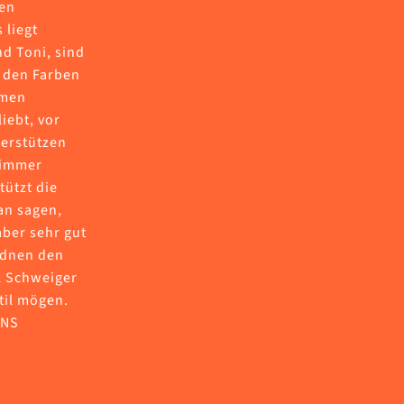
hen
 liegt
nd Toni, sind
n den Farben
hmen
iebt, vor
terstützen
 immer
tützt die
an sagen,
aber sehr gut
ordnen den
il Schweiger
til mögen.
UNS