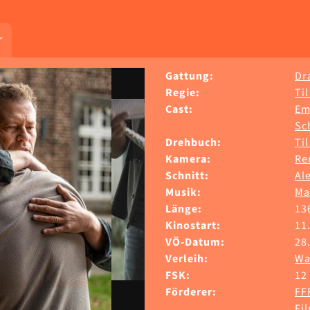
r
Gattung:
Dr
Regie:
Ti
Cast:
Em
Sc
Drehbuch:
Ti
Kamera:
Re
Schnitt:
Al
Musik:
Ma
Länge:
13
Kinostart:
11
VÖ-Datum:
28
Verleih:
Wa
FSK:
12
Förderer:
FF
Fi