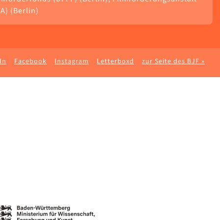
A) (Berlin)
In
Facebook
Instagram
Letterboxd
zur Seite des BJF »