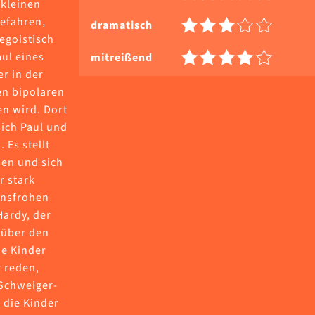
 kleinen
Gefahren,
dramatisch
 egoistisch
ul eines
mitreißend
r in der
en bipolaren
n wird. Dort
sich Paul und
 Es stellt
ben und sich
r stark
ensfrohen
Hardy, der
r über den
ne Kinder
 reden,
-Schweiger-
r die Kinder