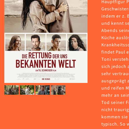
Hauptfigur P
Geschwistern
indem er z. 
und kennt se
Abends seine
Küche auslös
Krankheitssc
findet Paul 
Toni versteh
sich jedoch 
sehr vertrau
ausgeprägt a
und reifen M
mehr an sein
Tod seiner F
nicht traur
kommen sie v
typisch. So 