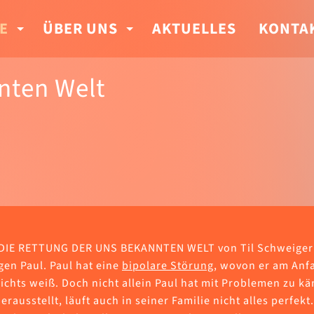
E
ÜBER UNS
AKTUELLES
KONTA
nten Welt
 DIE RETTUNG DER UNS BEKANNTEN WELT von Til Schweiger
gen Paul. Paul hat eine
bipolare Störung
, wovon er am Anf
ichts weiß. Doch nicht allein Paul hat mit Problemen zu k
erausstellt, läuft auch in seiner Familie nicht alles perfekt.