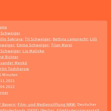
ama
l Schweiger
ilio Sakraya
;
Til Schweiger
;
Bettina Lamprecht
;
Lilli
hweiger
;
Emma Schweiger
;
Tijan Marei
l Schweiger
;
Lio Malinke
né Richter
exander Menkö
rtin Todsharow
6 Minuten
.11.2021
.04.2022
rner
F Bayern
;
Film- und Medienstiftung NRW
; Deutscher
lmförderfonds (DFFF) (Berlin), Filmförderungsanstalt