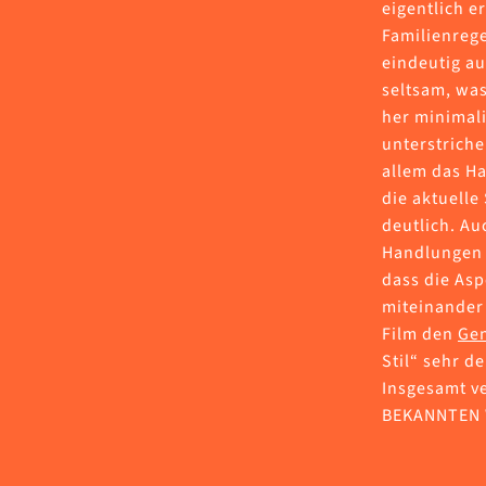
eigentlich e
Familienrege
eindeutig a
seltsam, was
her minimali
unterstriche
allem das Ha
die aktuell
deutlich. Au
Handlungen 
dass die Asp
miteinander 
Film den
Ge
Stil“ sehr d
Insgesamt v
BEKANNTEN W