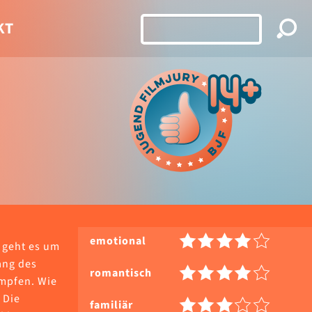
KT
emotional
 geht es um
ang des
romantisch
ämpfen. Wie
 Die
familiär