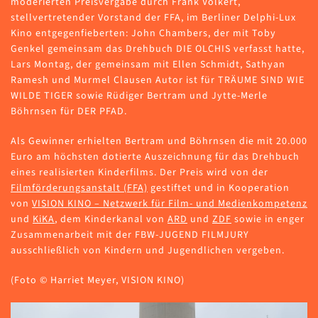
moderierten Preisvergabe durch Frank Völkert,
stellvertretender Vorstand der FFA, im Berliner Delphi-Lux
Kino entgegenfieberten: John Chambers, der mit Toby
Genkel gemeinsam das Drehbuch DIE OLCHIS verfasst hatte,
Lars Montag, der gemeinsam mit Ellen Schmidt, Sathyan
Ramesh und Murmel Clausen Autor ist für TRÄUME SIND WIE
WILDE TIGER sowie Rüdiger Bertram und Jytte-Merle
Böhrnsen für DER PFAD.
Als Gewinner erhielten Bertram und Böhrnsen die mit 20.000
Euro am höchsten dotierte Auszeichnung für das Drehbuch
eines realisierten Kinderfilms. Der Preis wird von der
Filmförderungsanstalt (FFA)
gestiftet und in Kooperation
von
VISION KINO – Netzwerk für Film- und Medienkompetenz
und
KiKA
, dem Kinderkanal von
ARD
und
ZDF
sowie in enger
Zusammenarbeit mit der FBW-JUGEND FILMJURY
ausschließlich von Kindern und Jugendlichen vergeben.
(Foto
©
Harriet Meyer, VISION KINO)