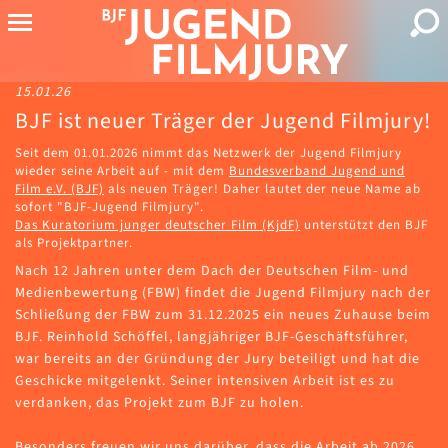
15.01.26
BJF ist neuer Träger der Jugend Filmjury!
Seit dem 01.01.2026 nimmt das Netzwerk der Jugend Filmjury
wieder seine Arbeit auf - mit dem
Bundesverband Jugend und
Film e.V. (BJF)
als neuen Träger! Daher lautet der neue Name ab
sofort "BJF-Jugend Filmjury".
Das Kuratorium junger deutscher Film (KjdF)
unterstützt den BJF
als Projektpartner.
Nach 12 Jahren unter dem Dach der Deutschen Film- und
Medienbewertung (FBW) findet die Jugend Filmjury nach der
Schließung der FBW zum 31.12.2025 ein neues Zuhause beim
BJF. Reinhold Schöffel, langjähriger BJF-Geschäftsführer,
war bereits an der Gründung der Jury beteiligt und hat die
Geschicke mitgelenkt. Seiner intensiven Arbeit ist es zu
verdanken, das Projekt zum BJF zu holen.
Besonders freuen wir uns darüber, dass die Arbeit ab 2026