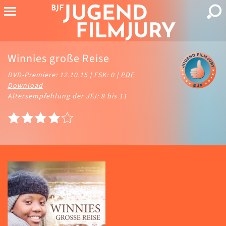
Winnies große Reise
DVD-Premiere: 12.10.15 | FSK: 0 |
PDF
Download
Altersempfehlung der JFJ: 8 bis 11