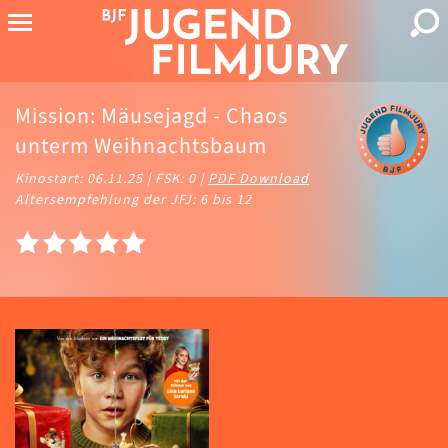
Mission: Mäusejagd - Chaos
unterm Weihnachtsbaum
Kinostart: 06.11.25 | FSK: 0 |
PDF Download
Altersempfehlung der JFJ: 6 bis 12