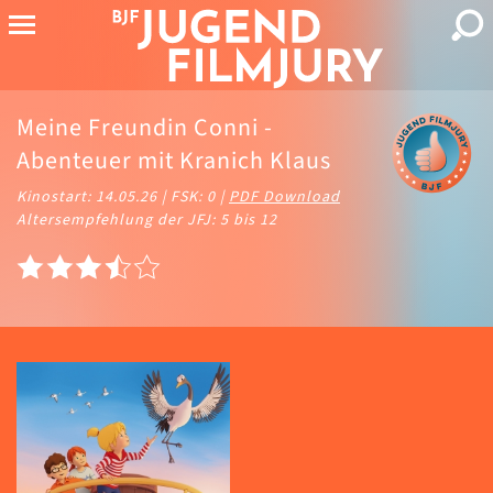
Meine Freundin Conni -
Abenteuer mit Kranich Klaus
Kinostart: 14.05.26 | FSK: 0 |
PDF Download
Altersempfehlung der JFJ: 5 bis 12