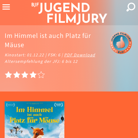
Im Himmel ist auch Platz für
Mäuse
Kinostart: 01.12.22 | FSK: 6 |
PDF Download
Altersempfehlung der JFJ: 6 bis 12