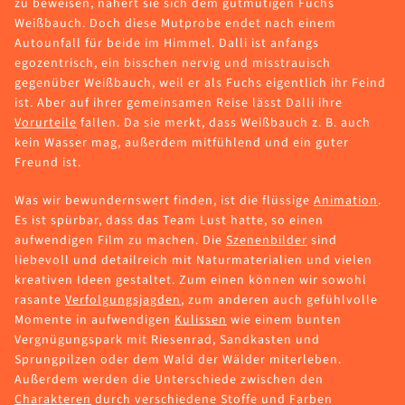
zu beweisen, nähert sie sich dem gutmütigen Fuchs
Weißbauch. Doch diese Mutprobe endet nach einem
Autounfall für beide im Himmel. Dalli ist anfangs
egozentrisch, ein bisschen nervig und misstrauisch
gegenüber Weißbauch, weil er als Fuchs eigentlich ihr Feind
ist. Aber auf ihrer gemeinsamen Reise lässt Dalli ihre
Vorurteile
fallen. Da sie merkt, dass Weißbauch z. B. auch
kein Wasser mag, außerdem mitfühlend und ein guter
Freund ist.
Was wir bewundernswert finden, ist die flüssige
Animation
.
Es ist spürbar, dass das Team Lust hatte, so einen
aufwendigen Film zu machen. Die
Szenenbilder
sind
liebevoll und detailreich mit Naturmaterialien und vielen
kreativen Ideen gestaltet. Zum einen können wir sowohl
rasante
Verfolgungsjagden
, zum anderen auch gefühlvolle
Momente in aufwendigen
Kulissen
wie einem bunten
Vergnügungspark mit Riesenrad, Sandkasten und
Sprungpilzen oder dem Wald der Wälder miterleben.
Außerdem werden die Unterschiede zwischen den
Charakteren
durch verschiedene Stoffe und Farben