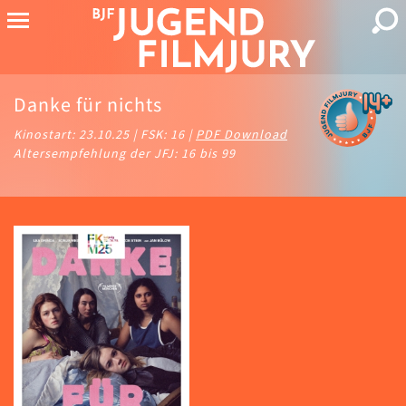
Danke für nichts
Kinostart: 23.10.25 | FSK: 16 |
PDF Download
Altersempfehlung der JFJ: 16 bis 99