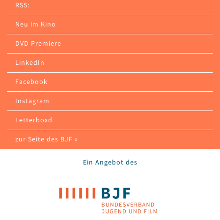
RSS:
Neu im Kino
DVD Premiere
LinkedIn
Facebook
Instagram
Letterboxd
zur Seite des BJF »
Ein Angebot des