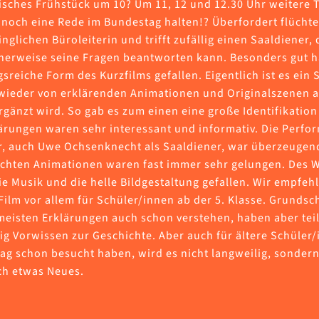
isches Frühstück um 10? Um 11, 12 und 12.30 Uhr weitere 
noch eine Rede im Bundestag halten!? Überfordert flüchtet
nglichen Büroleiterin und trifft zufällig einen Saaldiener, 
cherweise seine Fragen beantworten kann. Besonders gut h
reiche Form des Kurzfilms gefallen. Eigentlich ist es ein S
wieder von erklärenden Animationen und Originalszenen 
gänzt wird. So gab es zum einen eine große Identifikation 
ärungen waren sehr interessant und informativ. Die Perfor
r, auch Uwe Ochsenknecht als Saaldiener, war überzeugen
echten Animationen waren fast immer sehr gelungen. Des 
e Musik und die helle Bildgestaltung gefallen. Wir empfeh
Film vor allem für Schüler/innen ab der 5. Klasse. Grundsc
meisten Erklärungen auch schon verstehen, haben aber tei
g Vorwissen zur Geschichte. Aber auch für ältere Schüler/
g schon besucht haben, wird es nicht langweilig, sondern
ch etwas Neues.