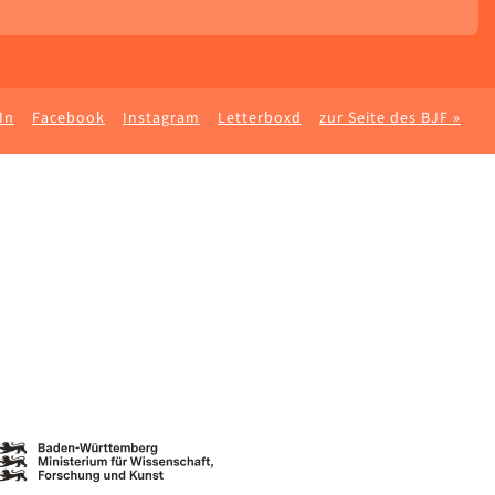
In
Facebook
Instagram
Letterboxd
zur Seite des BJF »