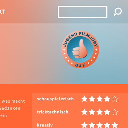
KT
schauspielerisch
d was macht
e Gedanken
tricktechnisch
 ein
kreativ