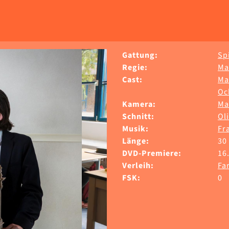
Gattung:
Sp
Regie:
Ma
Cast:
Ma
Oc
Kamera:
Ma
Schnitt:
Ol
Musik:
Fr
Länge:
30
DVD-Premiere:
16
Verleih:
Fa
FSK:
0