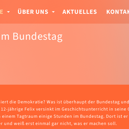
E
ÜBER UNS
AKTUELLES
KONTA
g im Bundestag
niert die Demokratie? Was ist überhaupt der Bundestag un
12-jährige Felix versinkt im Geschichtsunterricht in sein
n einem Tagtraum einige Stunden im Bundestag. Dort ist er
 und weiß erst einmal gar nicht, was er machen soll.