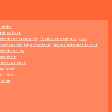
ielfilm
tthias Eder
ximilian Ehrenreich
;
Friederike Kempter
;
Uwe
hsenknecht
;
Faye Montana
;
Beate Christiane Furcht
ximilian Lips
iver Walz
anziska Henke
 Minuten
.06.2017
rbfilm