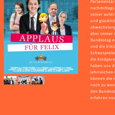
Parlamentar
nachmittags 
seiner aufdri
und glückli
abwechslungs
aber immer 
Bundestag er
und die Erkl
Schauspiele
die kindger
haben uns di
lehrreichen 
können die 
noch zu weni
den Bundesta
erfahren no