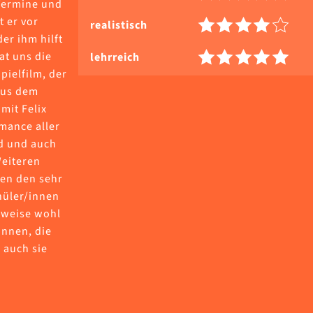
Termine und
 er vor
realistisch
der ihm hilft
at uns die
lehrreich
pielfilm, der
aus dem
mit Felix
mance aller
d und auch
Weiteren
len den sehr
hüler/innen
lweise wohl
innen, die
 auch sie